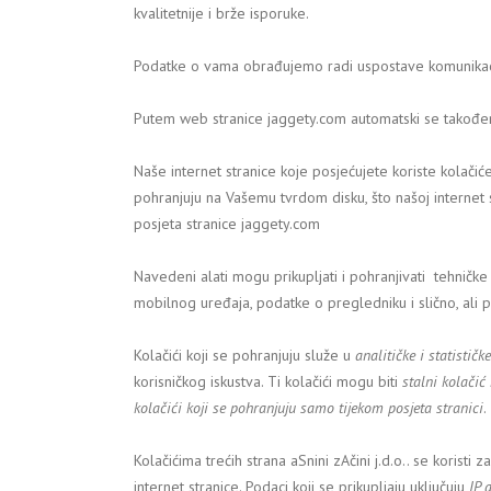
kvalitetnije i brže isporuke.
Podatke o vama obrađujemo radi uspostave komunikaci
Putem web stranice jaggety.com automatski se također 
Naše internet stranice koje posjećujete koriste kolači
pohranjuju na Vašemu tvrdom disku, što našoj interne
posjeta stranice jaggety.com
Navedeni alati mogu prikupljati i pohranjivati tehničke po
mobilnog uređaja, podatke o pregledniku i slično, ali p
Kolačići koji se pohranjuju služe u
analitičke i statističk
korisničkog iskustva. Ti kolačići mogu biti
stalni kolačić
kolačići koji se pohranjuju samo tijekom posjeta stranici
.
Kolačićima trećih strana aSnini zAčini j.d.o.. se koristi
internet stranice. Podaci koji se prikupljaju uključuju
IP 