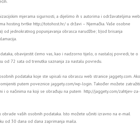
ećih.
izacijskim mjerama sigurnosti, a dijelimo ih s autorima i održavateljima web
rima hosting tvrtke http://totohost.hr/ u državi – Njemačka. Vaše osobne
 a) od jednokratnog popunjavanja obrasca narudžbe; b)od brisanja
klamacija.
aka, obavijestit ćemo vas, kao i nadzorno tijelo, o nastaloj povredi, te o
ku od 72 sata od trenutka saznanja za nastalu povredu.
osobnih podataka koje ste upisali na obrascu web stranice jaggety.com. Ak
promijeniti putem poveznice jaggety.com/wp-login. Također možete zatražiti
ni i o načinima na koji se obrađuju na putem http://jaggety.com/zahtjev-za-
k obrade vaših osobnih podataka. Isto možete učiniti izravno na e-mail
oku od 30 dana od dana zaprimanja maila.