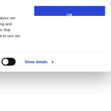
NARUČI JAGGETY
KOŠARICA
KONTAKT
OK
alyse our
ing and
r that
e to use our
Show details