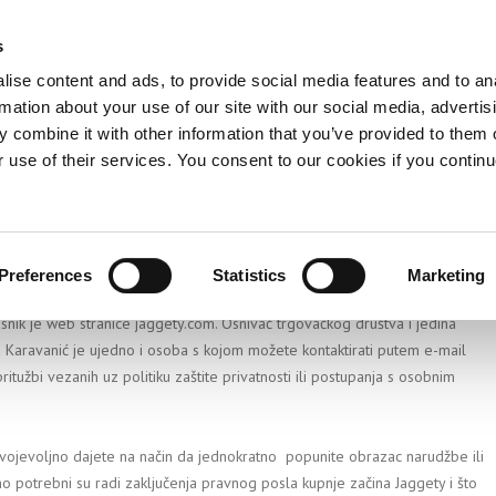
s
O JAGGETY
GDJE KUPITI?
ise content and ads, to provide social media features and to an
rmation about your use of our site with our social media, advertis
 combine it with other information that you’ve provided to them o
r use of their services. You consent to our cookies if you continu
Preferences
Statistics
Marketing
asnik je web stranice jaggety.com. Osnivač trgovačkog društva i jedina
a Karavanić je ujedno i osoba s kojom možete kontaktirati putem e-mail
ritužbi vezanih uz politiku zaštite privatnosti ili postupanja s osobnim
ojevoljno dajete na način da jednokratno popunite obrazac narudžbe ili
amo potrebni su radi zaključenja pravnog posla kupnje začina Jaggety i što