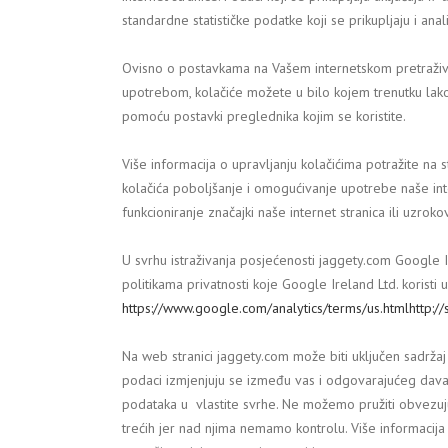
standardne statističke podatke koji se prikupljaju i an
Ovisno o postavkama na Vašem internetskom pretraživač
upotrebom, kolačiće možete u bilo kojem trenutku lako iz
pomoću postavki preglednika kojim se koristite.
Više informacija o upravljanju kolačićima potražite na
kolačića poboljšanje i omogućivanje upotrebe naše int
funkcioniranje značajki naše internet stranica ili uzrok
U svrhu istraživanja posjećenosti jaggety.com Google I
politikama privatnosti koje Google Ireland Ltd. koristi
https://www.google.com/analytics/terms/us.htmlhttp://s
Na web stranici jaggety.com može biti uključen sadržaj t
podaci izmjenjuju se između vas i odgovarajućeg davat
podataka u vlastite svrhe. Ne možemo pružiti obvezuju
trećih jer nad njima nemamo kontrolu. Više informacija 