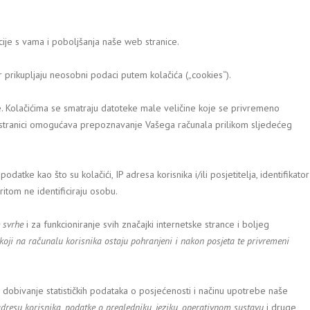
je s vama i poboljšanja naše web stranice.
prikupljaju neosobni podaci putem kolačića („cookies“).
će. Kolačićima se smatraju datoteke male veličine koje se privremeno
t stranici omogućava prepoznavanje Vašega računala prilikom sljedećeg
datke kao što su kolačići, IP adresa korisnika i/ili posjetitelja, identifikator
ritom ne identificiraju osobu.
e svrhe
i za funkcioniranje svih značajki internetske strance i boljeg
 koji na računalu korisnika ostaju pohranjeni i nakon posjeta te privremeni
 za dobivanje statističkih podataka o posjećenosti i načinu upotrebe naše
adresu korisnika, podatke o pregledniku, jeziku, operativnom sustavu
i druge