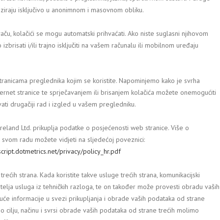
aliziraju isključivo u anonimnom i masovnom obliku.
u, kolačići se mogu automatski prihvaćati. Ako niste suglasni njihovom
brisati i/ili trajno isključiti na vašem računalu ili mobilnom uređaju
 stranicama preglednika kojim se koristite. Napominjemo kako je svrha
ernet stranice te sprječavanjem ili brisanjem kolačića možete onemogućiti
ovati drugačiji rad i izgled u vašem pregledniku.
reland Ltd. prikuplja podatke o posjećenosti web stranice. Više o
 u svom radu možete vidjeti na sljedećoj poveznici:
cript.dotmetrics.net/privacy/policy_hr.pdf
rećih strana. Kada koristite takve usluge trećih strana, komunikacijski
elja usluga iz tehničkih razloga, te on također može provesti obradu vaših
će informacije u svezi prikupljanja i obrade vaših podataka od strane
o cilju, načinu i svrsi obrade vaših podataka od strane trećih molimo