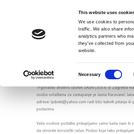
This website uses cookie
We use cookies to personal
traffic. We also share info
analytics partners who may
they’ve collected from you
Pravila privatnosti
website.
IZJAVA O PRIVATNOSTI
Consent
Necessary
Selection
Trgovačko društvo JaSnini zAčini j.d.o.o. iz Zagreba vl
osoba ovlaštena za zastupanje je Jasna Karavanić. Jan
adrese: ljubeki@yahoo.com radi bilo kakvih pitanja ili p
podacima.
Vaše osobne podatke prikupljamo samo kada nam ih sv
da otvorite korisnički račun. Podaci koje tako prikuplj