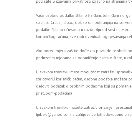
potražite u izjavama privatnosti izravno na stranama tr
Vaše osobne podatke štitimo fizičkim, tehničkim i organ
stranice Cratis j.d.o.o., dok se oni pohranjuju na serve
podatke štitimo i čuvamo u razdoblju od šest mjeseci:
korisničkog računa, sve radi eventualnog rješavanja re
Ako pored mjera zaštite dođe do povrede osobnih podat
poduzetim mjerama za ograničenje nastale štete, u ro
U svakom trenutku imate mogućnost zatražiti ispravak 
ste otvorili korisnički račun, osobne podatke možete 
cjeloviti podatak o osobnim podacima koji su pohranje
pristupom-podacima
U svakom trenutku možete zatražiti brisanje i prestana
ljubeki@yahoo.com, a zahtjevu će biti udovoljeno u r